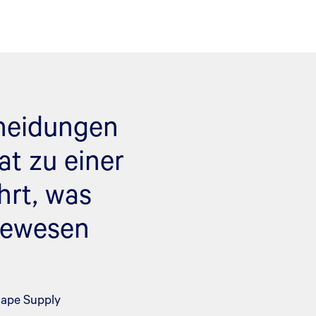
cheidungen
t zu einer
hrt, was
gewesen
cape Supply