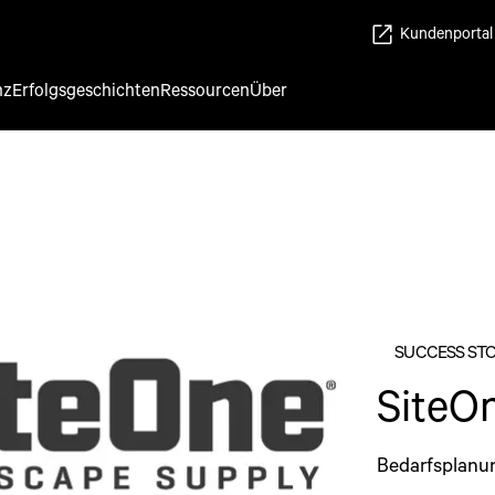
Kundenportal
nz
Erfolgsgeschichten
Ressourcen
Über
SUCCESS ST
SiteO
Bedarfsplanun