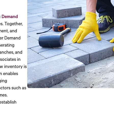
g
Demand
es. Together,
ment, and
der Demand
nerating
ranches, and
sociates in
w inventory is
on enables
ging
actors such as
mes.
establish