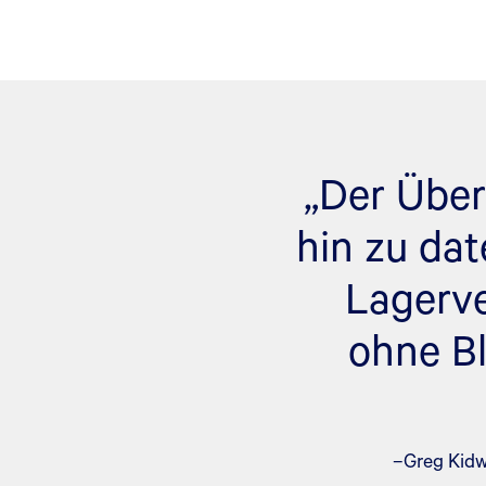
„Der Über
hin zu da
Lagerve
ohne B
–Greg Kidw