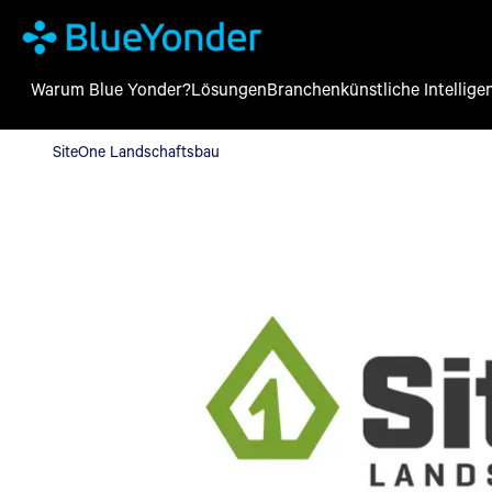
Warum Blue Yonder?
Lösungen
Branchen
künstliche Intellige
SiteOne Landschaftsbau
SiteOne Landschaftsbau