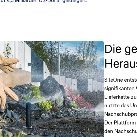
f 4,5 Milliarden US-Dollar gesteigert.
Die ge
Herau
SiteOne entst
signifikanten
Lieferkette z
nutzte das U
Nachschubpro
Der Plattform
den Nachschu