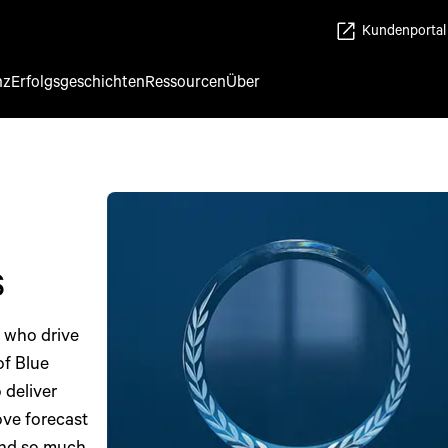
Kundenportal
nz
Erfolgsgeschichten
Ressourcen
Über
s
 who drive
of Blue
 deliver
ove forecast
 and so much