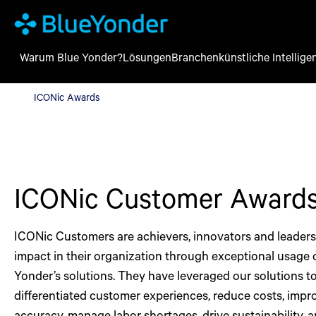
Warum Blue Yonder?
Lösungen
Branchen
künstliche Intellige
ICONic Awards
ICONic Awards
ICONic Customer Award
ICONic Customers are achievers, innovators and leaders
impact in their organization through exceptional usage 
Yonder’s solutions. They have leveraged our solutions to
differentiated customer experiences, reduce costs, impr
accuracy, manage labor shortages, drive sustainability,