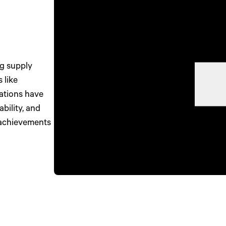
ng supply
 like
ations have
bility, and
 achievements