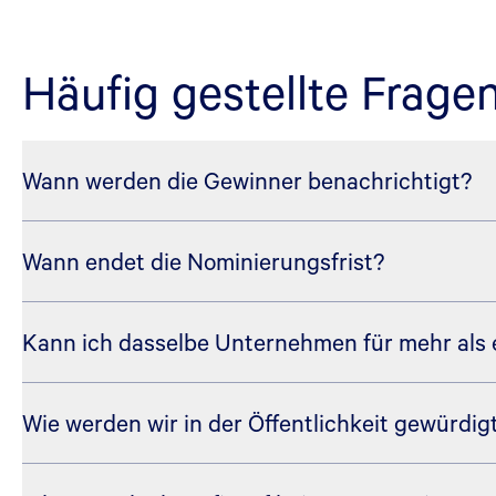
Häufig gestellte Frage
Wann werden die Gewinner benachrichtigt?
Wann endet die Nominierungsfrist?
Winners will be notified by April 2, 2026. We ask that you
Kann ich dasselbe Unternehmen für mehr als e
Die Nominierungsfrist endete am 20. März 2026.
Wie werden wir in der Öffentlichkeit gewürd
Wir bitten Sie, jedes Unternehmen in der Preiskategorie ei