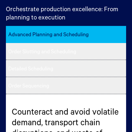
Orchestrate production excellence: From
planning to execution
Advanced Planning and Scheduling
Order Slotting and Scheduling
Detailed Scheduling
Order Sequencing
Counteract and avoid volatile
Streamline production for
Increase delivery
Boost production efficiency
demand, transport chain
speed and profitability for the
transparency and control
and stability