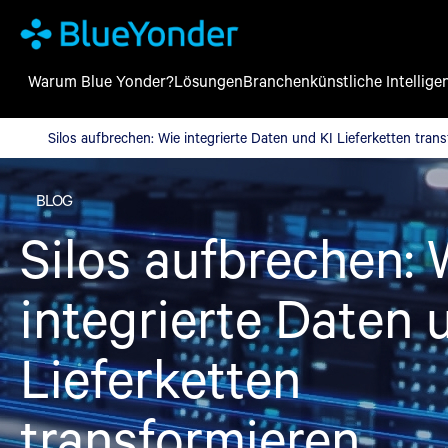
Warum Blue Yonder?
Lösungen
Branchen
künstliche Intellige
Silos aufbrechen: Wie integrierte Daten und KI Lieferketten tran
Silos aufbrechen: Wie integrierte Daten und KI Lieferketten tran
BLOG
Silos aufbrechen: 
integrierte Daten 
Lieferketten
transformieren