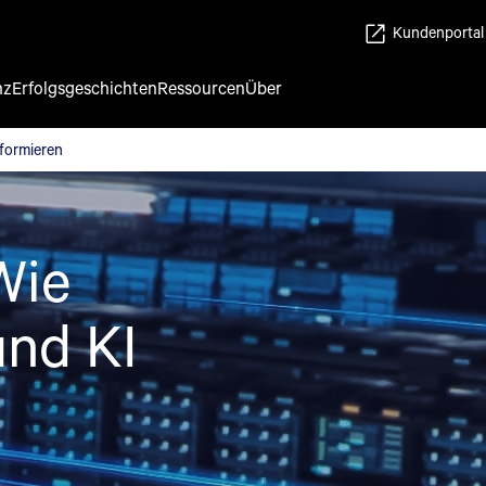
Kundenportal
nz
Erfolgsgeschichten
Ressourcen
Über
sformieren
sformieren
Wie
und KI