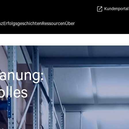
Kundenportal
nz
Erfolgsgeschichten
Ressourcen
Über
lanung:
olles