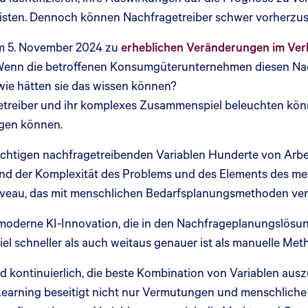
sten. Dennoch können Nachfragetreiber schwer vorherzusa
am 5. November 2024 zu
erheblichen Veränderungen im Verb
 Wenn die betroffenen Konsumgüterunternehmen diesen Nac
wie hätten sie das wissen können?
etreiber und ihr komplexes Zusammenspiel beleuchten kön
igen können.
r richtigen nachfragetreibenden Variablen Hunderte von Ar
nd der Komplexität des Problems und des Elements des me
niveau, das mit menschlichen Bedarfsplanungsmethoden ve
moderne KI-Innovation, die in den Nachfrageplanungslösu
el schneller als auch weitaus genauer ist als manuelle Me
kontinuierlich, die beste Kombination von Variablen auszu
arning beseitigt nicht nur Vermutungen und menschliche V