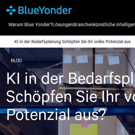
Warum Blue Yonder?
Lösungen
Branchen
künstliche Intellige
KI in der Bedarfsplanung Schöpfen Sie Ihr volles Potenzial aus
KI in der Bedarfsplanung Schöpfen Sie Ihr volles Potenzial aus
BLOG
KI in der Bedarfsp
Schöpfen Sie Ihr v
Potenzial aus?