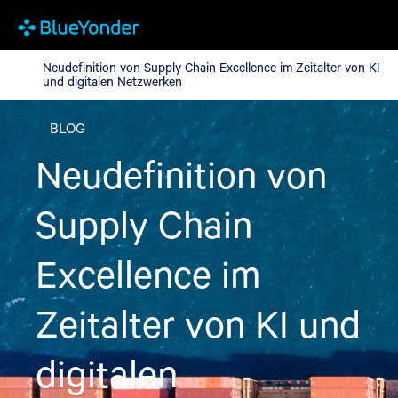
Neudefinition von Supply Chain Excellence im Zeitalter von KI 
Neudefinition von Supply Chain Excellence im Zeitalter von KI
und digitalen Netzwerken
BLOG
Neudefinition von
Supply Chain
Excellence im
Zeitalter von KI und
digitalen