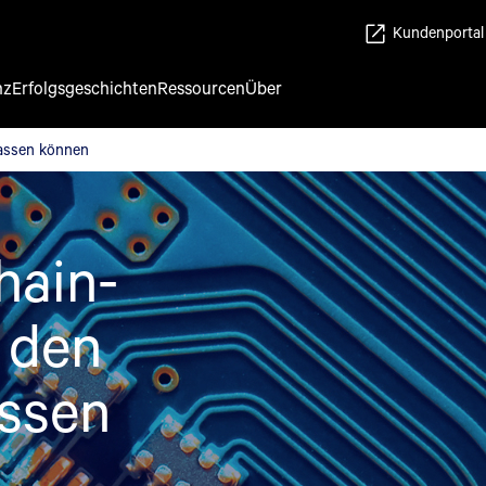
Kundenportal
nz
Erfolgsgeschichten
Ressourcen
Über
passen können
passen können
hain-
 den
assen