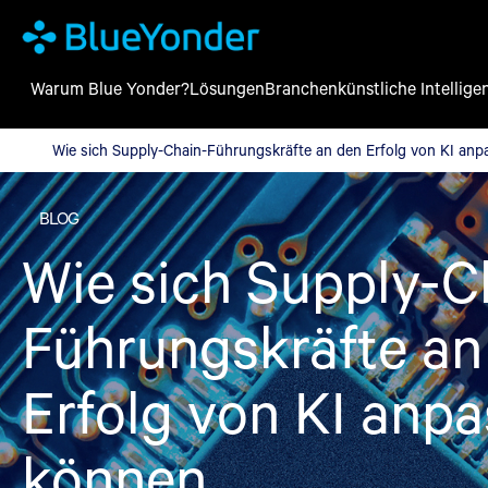
Warum Blue Yonder?
Lösungen
Branchen
künstliche Intellige
Wie sich Supply-Chain-Führungskräfte an den Erfolg von KI an
Wie sich Supply-Chain-Führungskräfte an den Erfolg von KI an
BLOG
Wie sich Supply-C
Führungskräfte an
Erfolg von KI anp
können