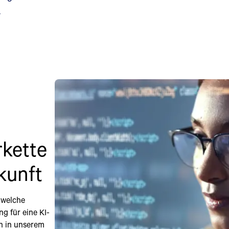
.
rkette
ukunft
 welche
g für eine KI-
n in unserem