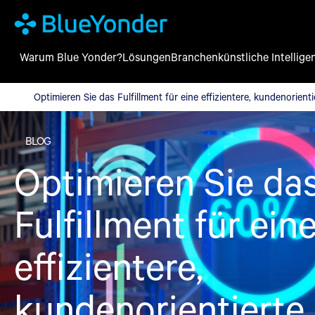
Warum Blue Yonder?
Lösungen
Branchen
künstliche Intellige
Optimieren Sie das Fulfillment für eine effizientere, kundenorien
Optimieren Sie das Fulfillment für eine effizientere, kundenorienti
BLOG
Optimieren Sie da
Fulfillment für ein
effizientere,
kundenorientierte