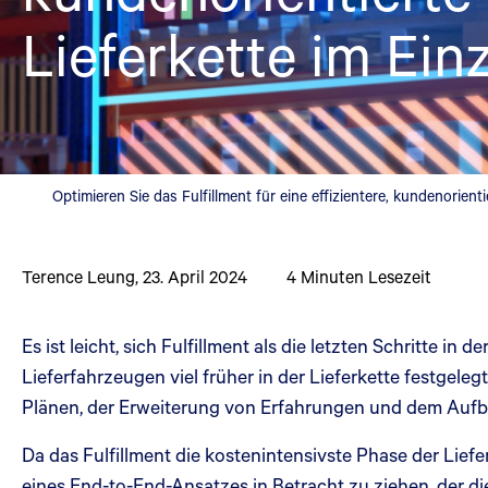
Lieferkette im Ein
Optimieren Sie das Fulfillment für eine effizientere, kundenorienti
Terence Leung
,
23. April 2024
4
Minuten Lesezeit
Es ist leicht, sich Fulfillment als die letzten Schritte i
Lieferfahrzeugen viel früher in der Lieferkette festgele
Plänen, der Erweiterung von Erfahrungen und dem Aufbau
Da das Fulfillment die kostenintensivste Phase der Liefe
eines End-to-End-Ansatzes in Betracht zu ziehen, der die