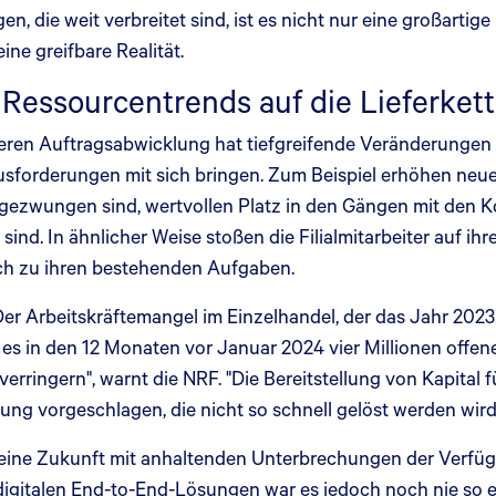
n, die weit verbreitet sind, ist es nicht nur eine großartige 
ine greifbare Realität.
Ressourcentrends auf die Lieferkett
eren Auftragsabwicklung hat tiefgreifende Veränderungen in
forderungen mit sich bringen. Zum Beispiel erhöhen neue F
zwungen sind, wertvollen Platz in den Gängen mit den Ko
 sind. In ähnlicher Weise stoßen die Filialmitarbeiter auf i
lich zu ihren bestehenden Aufgaben.
Der Arbeitskräftemangel im Einzelhandel, der das Jahr 2023 
es in den 12 Monaten vor Januar 2024 vier Millionen offene
erringern", warnt die NRF. "Die Bereitstellung von Kapital 
ung vorgeschlagen, die nicht so schnell gelöst werden wird
f eine Zukunft mit anhaltenden Unterbrechungen der Verfüg
digitalen End-to-End-Lösungen war es jedoch noch nie so ei