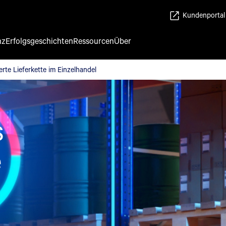
Kundenportal
nz
Erfolgsgeschichten
Ressourcen
Über
tierte Lieferkette im Einzelhandel
erte Lieferkette im Einzelhandel
s
e