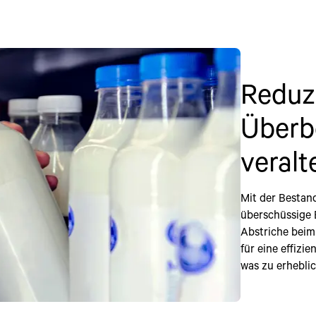
Reduz
Überb
veralt
Mit der Bestan
überschüssige 
Abstriche beim
für eine effiz
was zu erhebli