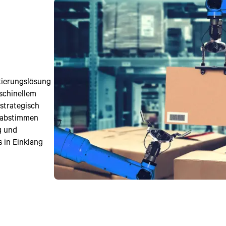
tierungslösung
schinellem
strategisch
e abstimmen
g und
 in Einklang