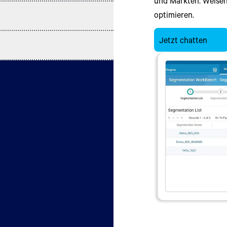
und Märkten. Weisen
sondern als ganzheit
volatility with the p
Jetzt chatten
optimieren.
Konfiguration mit e
advanced scenario pl
Vergleich zu einem t
intelligence, machin
Jetzt chatten
insights.
Jetzt chatten
Erfahren Sie mehr