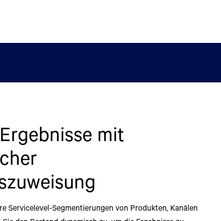
Ergebnisse mit
ßen Sie Effizienz mit
en Sie Ihr Inventar mit
ze decision-making
cher
anzheitlichen
nden Lösungen
mand and supply
szuweisung
m für die Lieferkette
 are one.
ngige Funktionen, einschließlich Bestandsstrategie,
planung und Bestandsverwaltung.
lare Servicelevel-Segmentierungen von Produkten, Kanälen
inzelnen Stufen (Echelons) Ihrer Lieferkette nicht einzeln,
y, productivity and inventory turnover in the face of