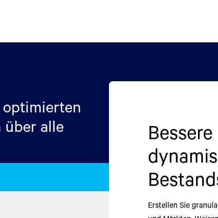
 optimierten
 über alle
Bessere 
Erschlie
Optimier
Harmoni
dynamis
einem g
umfasse
when de
Bestand
Ökosyste
planning
Schaffen Sie durchgä
taktischer Bestands
Erstellen Sie granu
Betrachten Sie die e
Increase profitabilit