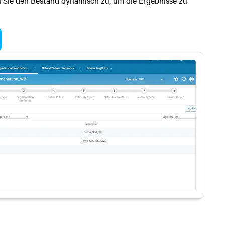
 Sie den Bestand dynamisch zu, um die Ergebnisse zu
liches Ökosystem und ermitteln Sie die jeweils optimale
airing of inventory optimization with predictive forecasts,
iner deutlichen Reduzierung des Gesamtbestands im
anning and insight-driven planning. Powered by artificial
raditionellen, sequenziellen Ansatz.
e learning, market proven algorithms and intelligent