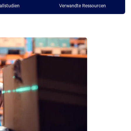
allstudien
Verwandte Ressourcen