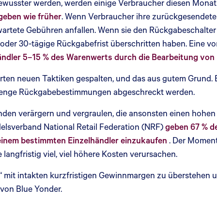
ewusster werden, werden einige Verbraucher diesen Monat
geben wie früher
. Wenn Verbraucher ihre zurückgesendete
rtete Gebühren anfallen. Wenn sie den Rückgabeschalter 
- oder 30-tägige Rückgabefrist überschritten haben. Eine v
händler 5–15 % des Warenwerts durch die Bearbeitung von
harten neuen Taktiken gespalten, und das aus gutem Grund. 
 strenge Rückgabebestimmungen abgeschreckt werden.
nden verärgern und vergraulen, die ansonsten einen hoh
elsverband National Retail Federation (NRF)
geben 67 % de
 einem bestimmten Einzelhändler einzukaufen
. Der Moment
langfristig viel, viel höhere Kosten verursachen.
 mit intakten kurzfristigen Gewinnmargen zu überstehen un
 von Blue Yonder.