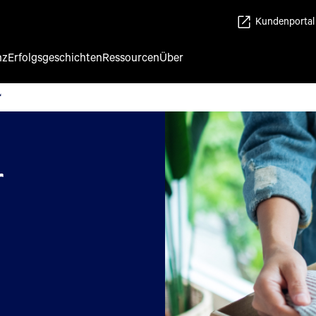
Kundenportal
nz
Erfolgsgeschichten
Ressourcen
Über
y“
“
r