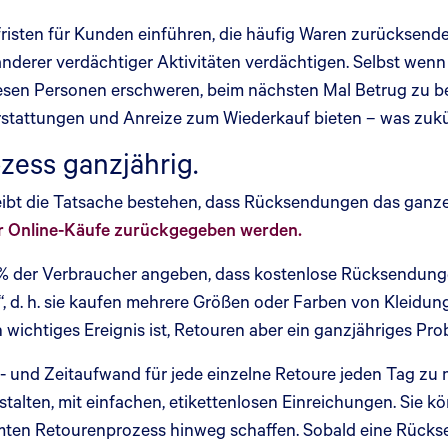
isten für Kunden einführen, die häufig Waren zurücksende
derer verdächtiger Aktivitäten verdächtigen. Selbst wenn
diesen Personen erschweren, beim nächsten Mal Betrug zu 
tattungen und Anreize zum Wiederkauf bieten – was zukün
zess ganzjährig.
eibt die Tatsache bestehen, dass Rücksendungen das ganz
er Online-Käufe zurückgegeben werden.
% der Verbraucher angeben, dass kostenlose Rücksendunge
“, d. h. sie kaufen mehrere Größen oder Farben von Kleidu
in wichtiges Ereignis ist, Retouren aber ein ganzjähriges Pro
en- und Zeitaufwand für jede einzelne Retoure jeden Tag zu 
talten, mit einfachen, etikettenlosen Einreichungen. Sie k
mten Retourenprozess hinweg schaffen. Sobald eine Rückse