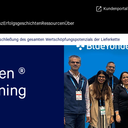
Kundenportal
nz
Erfolgsgeschichten
Ressourcen
Über
rschließung des gesamten Wertschöpfungspotenzials der Lieferk
schließung des gesamten Wertschöpfungspotenzials der Lieferkette
en ®
ning