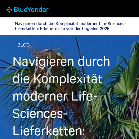
Navigieren durch die Komplexität moderner Life-Sciences-Liefe
Navigieren durch die Komplexität moderner Life-Sciences-
Lieferketten: Erkenntnisse von der LogiMed 2025
BLOG
Navigieren durch
die Komplexität
moderner Life-
Sciences-
Lieferketten: