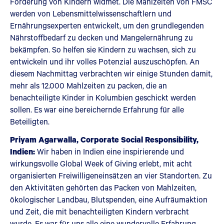
Förderung von Kindern widmet. Die Mahlzeiten von FMSC
werden von Lebensmittelwissenschaftlern und
Ernährungsexperten entwickelt, um den grundlegenden
Nährstoffbedarf zu decken und Mangelernährung zu
bekämpfen. So helfen sie Kindern zu wachsen, sich zu
entwickeln und ihr volles Potenzial auszuschöpfen. An
diesem Nachmittag verbrachten wir einige Stunden damit,
mehr als 12.000 Mahlzeiten zu packen, die an
benachteiligte Kinder in Kolumbien geschickt werden
sollen. Es war eine bereichernde Erfahrung für alle
Beteiligten.
Priyam Agarwalla, Corporate Social Responsibility,
Indien:
Wir haben in Indien eine inspirierende und
wirkungsvolle Global Week of Giving erlebt, mit acht
organisierten Freiwilligeneinsätzen an vier Standorten. Zu
den Aktivitäten gehörten das Packen von Mahlzeiten,
ökologischer Landbau, Blutspenden, eine Aufräumaktion
und Zeit, die mit benachteiligten Kindern verbracht
wurde. Es war für uns alle eine wundervolle Erfahrung,