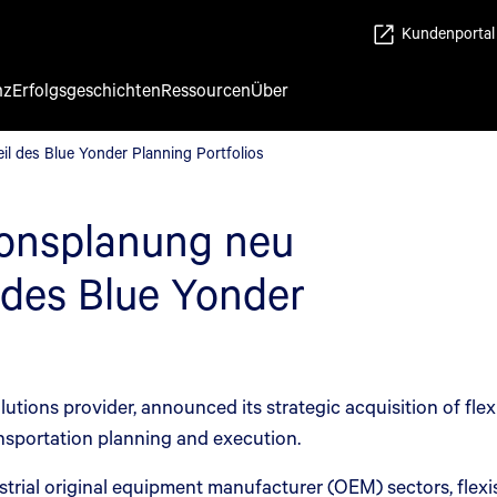
Kundenportal
nz
Erfolgsgeschichten
Ressourcen
Über
eil des Blue Yonder Planning Portfolios
eil des Blue Yonder Planning Portfolios
ionsplanung neu
l des Blue Yonder
utions provider, announced its strategic acquisition of flex
ansportation planning and execution.
rial original equipment manufacturer (OEM) sectors, flexis