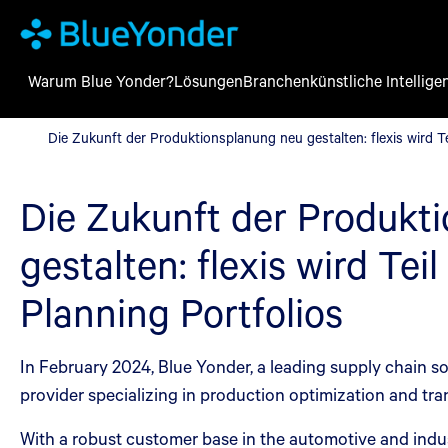
Warum Blue Yonder?
Lösungen
Branchen
künstliche Intellige
Die Zukunft der Produktionsplanung neu gestalten: flexis wird T
Die Zukunft der Produktionsplanung neu gestalten: flexis wird T
Die Zukunft der Produkt
gestalten: flexis wird Tei
Planning Portfolios
In February 2024, Blue Yonder, a leading supply chain sol
provider specializing in production optimization and tr
With a robust customer base in the automotive and indust