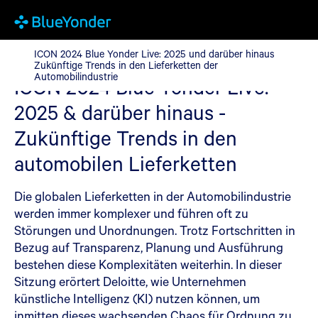
ICON 2024 Blue Yonder Live: 2025 und darüber hinaus Zukünftig
ICON 2024 Blue Yonder Live: 2025 und darüber hinaus
Zukünftige Trends in den Lieferketten der
Automobilindustrie
ICON 2024 Blue Yonder Live:
2025 & darüber hinaus -
Zukünftige Trends in den
automobilen Lieferketten
Die globalen Lieferketten in der Automobilindustrie
werden immer komplexer und führen oft zu
Störungen und Unordnungen. Trotz Fortschritten in
Bezug auf Transparenz, Planung und Ausführung
bestehen diese Komplexitäten weiterhin. In dieser
Sitzung erörtert Deloitte, wie Unternehmen
künstliche Intelligenz (KI) nutzen können, um
inmitten dieses wachsenden Chaos für Ordnung zu