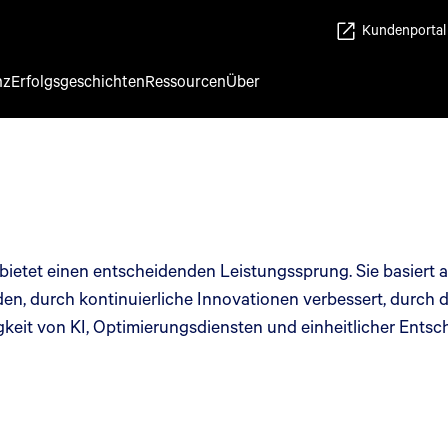
Kundenportal
nz
Erfolgsgeschichten
Ressourcen
Über
tet einen entscheidenden Leistungssprung. Sie basiert 
en, durch kontinuierliche Innovationen verbessert, durch d
gkeit von KI, Optimierungsdiensten und einheitlicher Ents