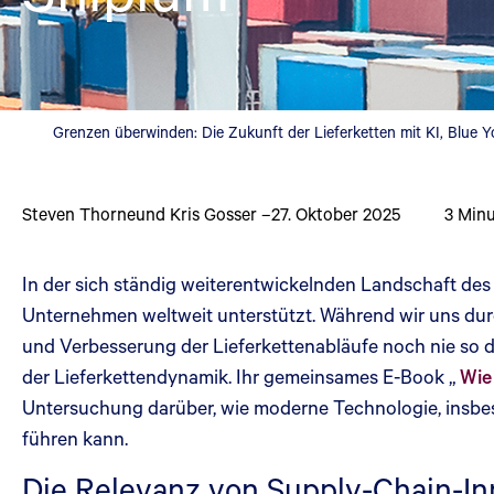
Grenzen überwinden: Die Zukunft der Lieferketten mit KI, Blue 
Steven Thorne
und Kris Gosser
–
27. Oktober 2025
3
Minu
In der sich ständig weiterentwickelnden Landschaft des
Unternehmen weltweit unterstützt. Während wir uns durc
und Verbesserung der Lieferkettenabläufe noch nie so d
der Lieferkettendynamik. Ihr gemeinsames E-Book „
Wie
Untersuchung darüber, wie moderne Technologie, insbeso
führen kann.
Die Relevanz von Supply-Chain-In