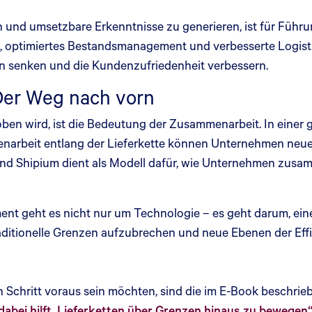
n und umsetzbare Erkenntnisse zu generieren, ist für Führu
, optimiertes Bestandsmanagement und verbesserte Logis
ten senken und die Kundenzufriedenheit verbessern.
Der Weg nach vorn
en wird, ist die Bedeutung der Zusammenarbeit. In einer glo
narbeit entlang der Lieferkette können Unternehmen neue
r und Shipium dient als Modell dafür, wie Unternehmen zu
ent geht es nicht nur um Technologie – es geht darum, ein
itionelle Grenzen aufzubrechen und neue Ebenen der Effizi
en Schritt voraus sein möchten, sind die im E-Book beschr
abei hilft, Lieferketten über Grenzen hinaus zu bewegen