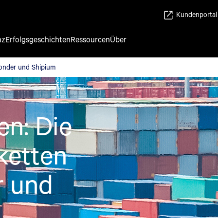
Kundenportal
nz
Erfolgsgeschichten
Ressourcen
Über
 Yonder und Shipium
Yonder und Shipium
n: Die
ketten
r und