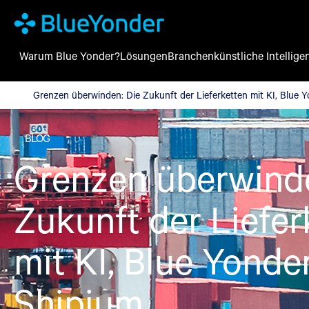
Warum Blue Yonder?
Lösungen
Branchen
künstliche Intellige
Grenzen überwinden: Die Zukunft der Lieferketten mit KI, Blue
Grenzen überwinden: Die Zukunft der Lieferketten mit KI, Blue 
BLOG
Grenzen überwinde
Zukunft der Liefer
mit KI, Blue Yonde
Shipium