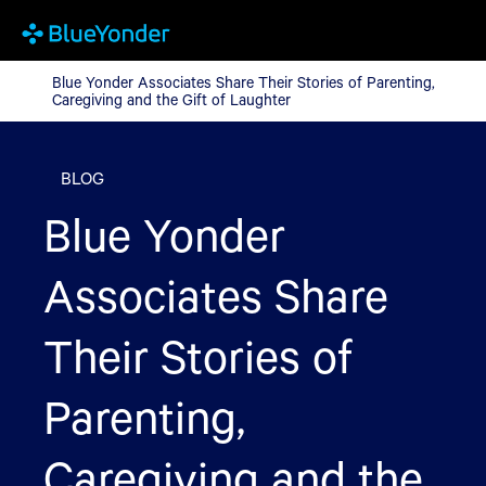
Blue Yonder Associates Share Their Stories of Parenting, Caregi
Blue Yonder Associates Share Their Stories of Parenting,
Caregiving and the Gift of Laughter
BLOG
Blue Yonder
Associates Share
Their Stories of
Parenting,
Caregiving and the