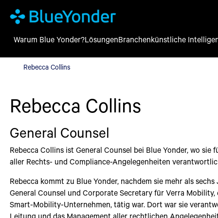
Warum Blue Yonder?
Lösungen
Branchen
künstliche Intellige
Rebecca Collins
Rebecca Collins
Rebecca Collins
General Counsel
Rebecca Collins ist General Counsel bei Blue Yonder, wo sie f
aller Rechts- und Compliance-Angelegenheiten verantwortlich
Rebecca kommt zu Blue Yonder, nachdem sie mehr als sechs 
General Counsel und Corporate Secretary für Verra Mobility, 
Smart-Mobility-Unternehmen, tätig war. Dort war sie verantwo
Leitung und das Management aller rechtlichen Angelegenhei