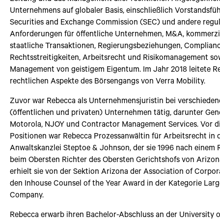
Unternehmens auf globaler Basis, einschließlich Vorstandsfüh
Securities and Exchange Commission (SEC) und andere regul
Anforderungen für öffentliche Unternehmen, M&A, kommerzi
staatliche Transaktionen, Regierungsbeziehungen, Complianc
Rechtsstreitigkeiten, Arbeitsrecht und Risikomanagement so
Management von geistigem Eigentum. Im Jahr 2018 leitete R
rechtlichen Aspekte des Börsengangs von Verra Mobility.
Zuvor war Rebecca als Unternehmensjuristin bei verschiede
(öffentlichen und privaten) Unternehmen tätig, darunter Gen
Motorola, NJOY und Contractor Management Services. Vor d
Positionen war Rebecca Prozessanwältin für Arbeitsrecht in 
Anwaltskanzlei Steptoe & Johnson, der sie 1996 nach einem 
beim Obersten Richter des Obersten Gerichtshofs von Arizona
erhielt sie von der Sektion Arizona der Association of Corpo
den Inhouse Counsel of the Year Award in der Kategorie Larg
Company.
Rebecca erwarb ihren Bachelor-Abschluss an der University 