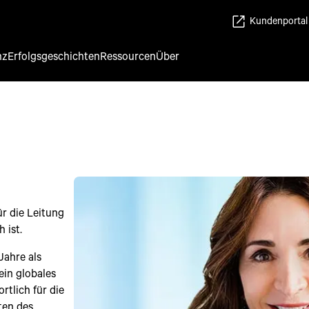
Kundenportal
nz
Erfolgsgeschichten
Ressourcen
Über
ür die Leitung
 ist.
Jahre als
ein globales
rtlich für die
ten des