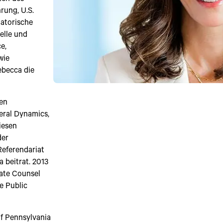
rung, U.S.
atorische
elle und
e,
wie
ebecca die
nen
eral Dynamics,
iesen
der
Referendariat
 beitrat. 2013
rate Counsel
e Public
of Pennsylvania